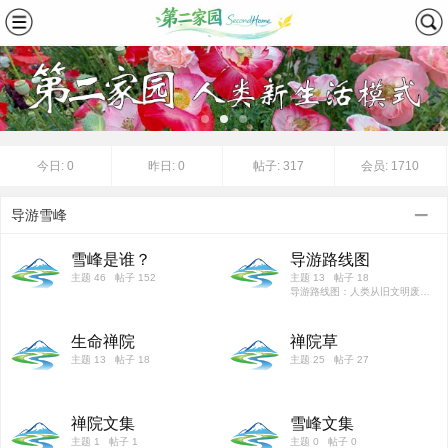
今日:
0
昨日:
0
帖子:
317
会员:
1710
导游雪峰
雪峰是谁？
导游路线图
主题 46 帖子 152
主题 13 帖子 18
导游路线图：人类从旧文明废墟通往千年界、万年界、极乐界的唯一光之路径。”
生命禅院
禅院草
主题 13 帖子 18
主题 25 帖子 27
禅院文集
雪峰文集
主题 1 帖子 1
主题 0 帖子 0