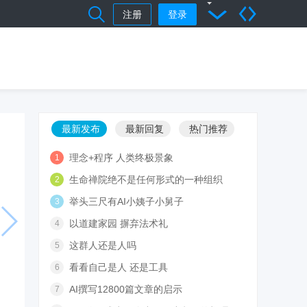
注册
登录
最新发布
最新回复
热门推荐
理念+程序 人类终极景象
1
生命禅院绝不是任何形式的一种组织
2
举头三尺有AI小姨子小舅子
3
以道建家园 摒弃法术礼
4
这群人还是人吗
5
看看自己是人 还是工具
6
AI撰写12800篇文章的启示
7