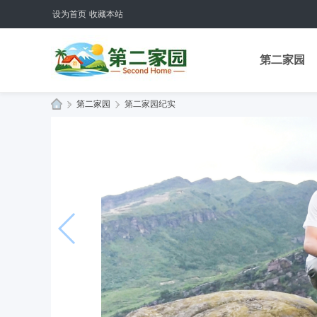
设为首页
收藏本站
第二家园
»
第二家园
›
第二家园纪实
生
命
禅
院
第
二
家
园