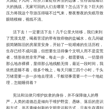
天国贬下凡间，经济力量处在奔溃的边缘，生存面临着巨
大的挑战，无家可回的人们去哪里？怎么活下去？巨大的
压力将我这个导游压得喘不过气来，整夜整夜的失眠导致
眼睛模糊，视线不清。
活下去！一定要活下去！几千公里大转移，我们来到
了荒漠戈壁，喝着苦涩的带有致癌物的盐碱水，在几间破
损简陋陈旧的房屋里安身，开始了一轮艰难的生活历程，
生存已经不成问题，但想要生活得像个文明人而不是蛮荒
者，情形依然非常严峻，每走一步，都需要钱，一切显得
那么地赤裸裸，显得那么地残酷无情，最近一段时间，我
依然是睡不着，很多个晚上，每天只睡三四个小时，千头
万绪需要一步一步地去理清，千般琐事需要一个一个地处
理，怎能睡得着？
宪法和法律只维护奴隶的身份，并不保障做人的尊
严，人类的道德总是倾向于维护野蛮、愚昧、落后的意识
和方式，并不青睐创新的文明意识和方式，只有生存遇到