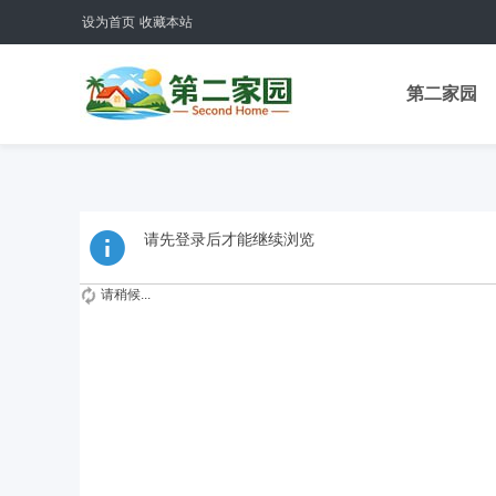
设为首页
收藏本站
第二家园
请先登录后才能继续浏览
请稍候...